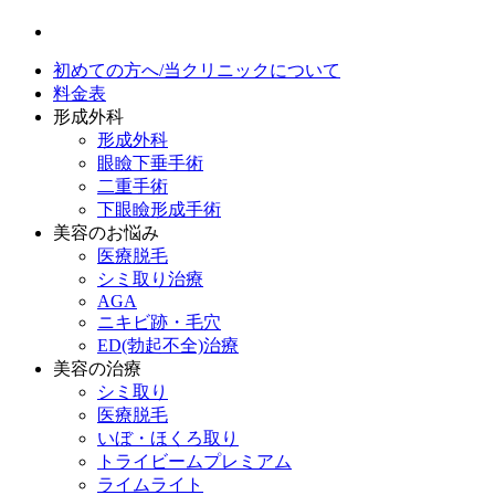
初めての方へ/当クリニックについて
料金表
形成外科
形成外科
眼瞼下垂手術
二重手術
下眼瞼形成手術
美容のお悩み
医療脱毛
シミ取り治療
AGA
ニキビ跡・毛穴
ED(勃起不全)治療
美容の治療
シミ取り
医療脱毛
いぼ・ほくろ取り
トライビームプレミアム
ライムライト