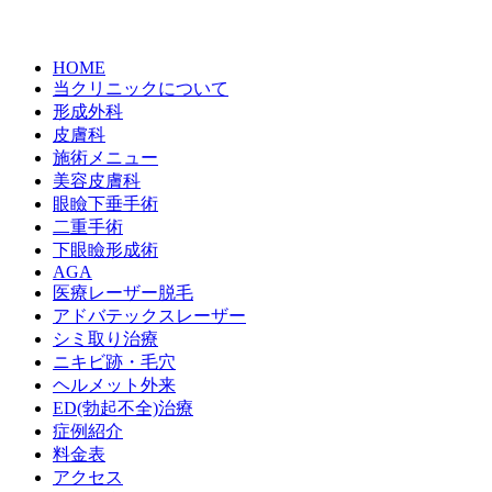
HOME
当クリニックについて
形成外科
皮膚科
施術メニュー
美容皮膚科
眼瞼下垂手術
二重手術
下眼瞼形成術
AGA
医療レーザー脱毛
アドバテックスレーザー
シミ取り治療
ニキビ跡・毛穴
ヘルメット外来
ED(勃起不全)治療
症例紹介
料金表
アクセス