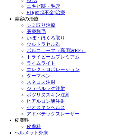
AGA
ニキビ跡・毛穴
ED(勃起不全)治療
美容の治療
シミ取り治療
医療脱毛
いぼ・ほくろ取り
ウルトラセルZi
ボルニューマ（高周波RF）
トライビームプレミアム
ライムライト
エレクトロポレーション
ダーマペン
スネコス注射
ジュベルック注射
ボツリヌスキン注射
ヒアルロン酸注射
ゼオスキンヘルス
アドバテックスレーザー
皮膚科
皮膚科
ヘルメット外来