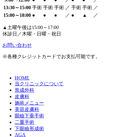
13:30～15:00
手術
手術
手術
／
手術
手術
／
15:00～18:00
●
●
●
／
●
▲
／
▲土曜午後は15:00～17:00
休診日／木曜・日曜・祝日
お問い合わせ
※各種クレジットカードでお支払可能です。
HOME
当クリニックについて
形成外科
皮膚科
施術メニュー
美容皮膚科
眼瞼下垂手術
二重手術
下眼瞼形成術
AGA