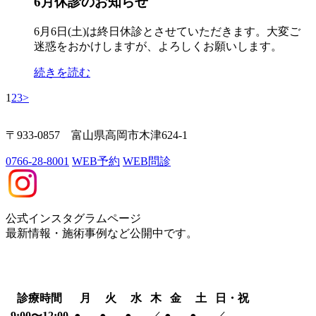
6月休診のお知らせ
6月6日(土)は終日休診とさせていただきます。大変ご
迷惑をおかけしますが、よろしくお願いします。
続きを読む
1
2
3
>
〒933-0857 富山県高岡市木津624-1
0766-28-8001
WEB予約
WEB問診
公式インスタグラムページ
最新情報・施術事例など公開中です。
診療時間
月
火
水
木
金
土
日・祝
9:00〜12:00
●
●
●
／
●
●
／