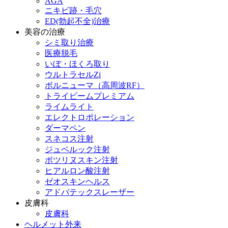
AGA
ニキビ跡・毛穴
ED(勃起不全)治療
美容の治療
シミ取り治療
医療脱毛
いぼ・ほくろ取り
ウルトラセルZi
ボルニューマ（高周波RF）
トライビームプレミアム
ライムライト
エレクトロポレーション
ダーマペン
スネコス注射
ジュベルック注射
ボツリヌスキン注射
ヒアルロン酸注射
ゼオスキンヘルス
アドバテックスレーザー
皮膚科
皮膚科
ヘルメット外来