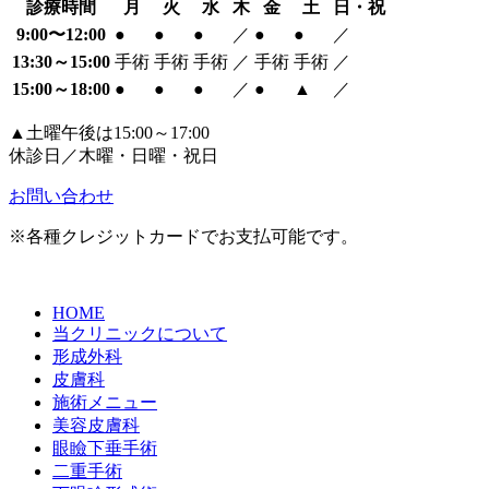
診療時間
月
火
水
木
金
土
日・祝
9:00〜12:00
●
●
●
／
●
●
／
13:30～15:00
手術
手術
手術
／
手術
手術
／
15:00～18:00
●
●
●
／
●
▲
／
▲土曜午後は15:00～17:00
休診日／木曜・日曜・祝日
お問い合わせ
※各種クレジットカードでお支払可能です。
HOME
当クリニックについて
形成外科
皮膚科
施術メニュー
美容皮膚科
眼瞼下垂手術
二重手術