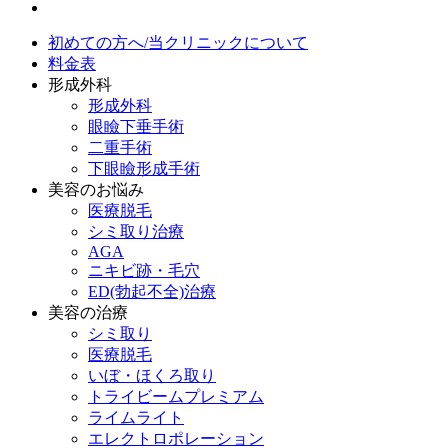
初めての方へ/当クリニックについて
料金表
形成外科
形成外科
眼瞼下垂手術
二重手術
下眼瞼形成手術
美容のお悩み
医療脱毛
シミ取り治療
AGA
ニキビ跡・毛穴
ED(勃起不全)治療
美容の治療
シミ取り
医療脱毛
いぼ・ほくろ取り
トライビームプレミアム
ライムライト
エレクトロポレーション