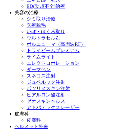
ED(勃起不全)治療
美容の治療
シミ取り治療
医療脱毛
いぼ・ほくろ取り
ウルトラセルZi
ボルニューマ（高周波RF）
トライビームプレミアム
ライムライト
エレクトロポレーション
ダーマペン
スネコス注射
ジュベルック注射
ボツリヌスキン注射
ヒアルロン酸注射
ゼオスキンヘルス
アドバテックスレーザー
皮膚科
皮膚科
ヘルメット外来