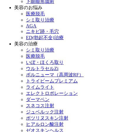
下眼瞼形成術
美容のお悩み
医療脱毛
シミ取り治療
AGA
ニキビ跡・毛穴
ED(勃起不全)治療
美容の治療
シミ取り治療
医療脱毛
いぼ・ほくろ取り
ウルトラセルZi
ボルニューマ（高周波RF）
トライビームプレミアム
ライムライト
エレクトロポレーション
ダーマペン
スネコス注射
ジュベルック注射
ボツリヌスキン注射
ヒアルロン酸注射
ゼオスキンヘルス