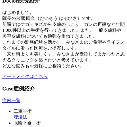
Doctor
院長紹介
はじめまして。
院長の台蔵 晴久（だいぞう はるひさ）です。
前職ではケガ・キズから皮膚のしこり、ガンの再建など年間
1,000件以上の手術を行ってきました。また、一般皮膚科や
美容皮膚科についても勉強を重ねてきました。
これまでの勤務経験を活かし、みなさまのご希望やライフス
タイルに沿った医療をご提案します。
「来た時よりも美しく」、みなさまが受診してよかったと思
えるクリニックを築きたいと考えています。
どんな悩みもお気軽にご相談ください。
アートメイクはこちら
Case
症例紹介
症例一覧
二重手術
埋没法
眼瞼下垂手術