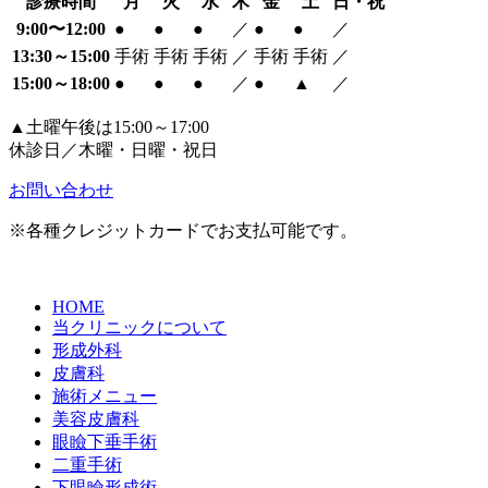
診療時間
月
火
水
木
金
土
日・祝
9:00〜12:00
●
●
●
／
●
●
／
13:30～15:00
手術
手術
手術
／
手術
手術
／
15:00～18:00
●
●
●
／
●
▲
／
▲土曜午後は15:00～17:00
休診日／木曜・日曜・祝日
お問い合わせ
※各種クレジットカードでお支払可能です。
HOME
当クリニックについて
形成外科
皮膚科
施術メニュー
美容皮膚科
眼瞼下垂手術
二重手術
下眼瞼形成術