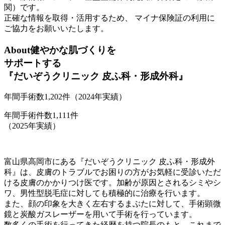
関）です。
正確な情報を取得・活用するため、
マイナ保険証の利用
に
ご協力をお願いいたします。
About
健やかな肌づくりを
サポートする
『だいぞうクリニック 皮ふ科・形成外科』
年間手術数1,202件（2024年実績）
年間手術件数1,111件
（2025年実績）
富山県高岡市にある『だいぞうクリニック 皮ふ科・形成外
科』は、皮膚のトラブルでお困りの方がお気軽に受診いただ
ける皮膚のかかりつけ医です。加齢が原因とされるシミやシ
ワ、男性型脱毛症に対しても積極的に治療を行います。
また、顔の印象を大きく左右するまぶたに対して、手術顕微
鏡と炭酸ガスレーザーを用いて手術を行っています。
数多くの手術を行ってきた経歴を持つ院長のもと、これまで