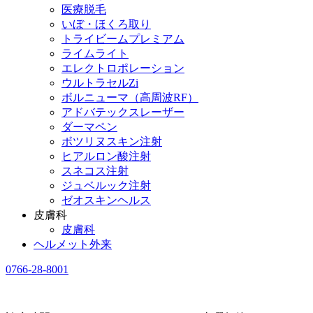
医療脱毛
いぼ・ほくろ取り
トライビームプレミアム
ライムライト
エレクトロポレーション
ウルトラセルZi
ボルニューマ（高周波RF）
アドバテックスレーザー
ダーマペン
ボツリヌスキン注射
ヒアルロン酸注射
スネコス注射
ジュベルック注射
ゼオスキンヘルス
皮膚科
皮膚科
ヘルメット外来
0766-28-8001