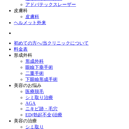
アドバテックスレーザー
皮膚科
皮膚科
ヘルメット外来
初めての方へ/当クリニックについて
料金表
形成外科
形成外科
眼瞼下垂手術
二重手術
下眼瞼形成手術
美容のお悩み
医療脱毛
シミ取り治療
AGA
ニキビ跡・毛穴
ED(勃起不全)治療
美容の治療
シミ取り