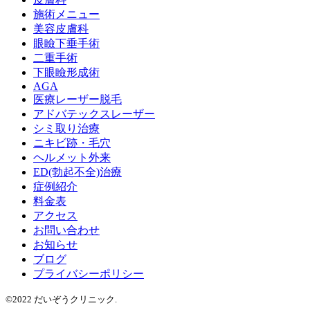
施術メニュー
美容皮膚科
眼瞼下垂手術
二重手術
下眼瞼形成術
AGA
医療レーザー脱毛
アドバテックスレーザー
シミ取り治療
ニキビ跡・毛穴
ヘルメット外来
ED(勃起不全)治療
症例紹介
料金表
アクセス
お問い合わせ
お知らせ
ブログ
プライバシーポリシー
©2022 だいぞうクリニック.