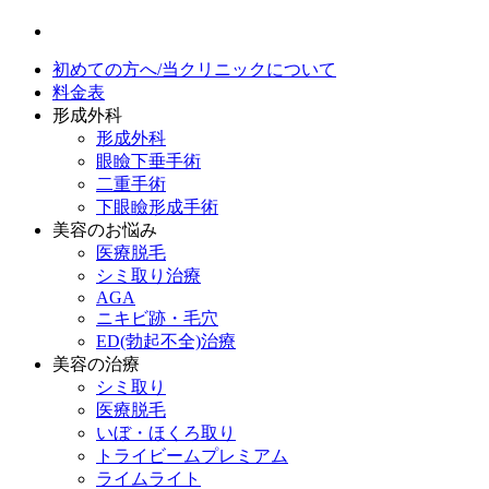
初めての方へ/当クリニックについて
料金表
形成外科
形成外科
眼瞼下垂手術
二重手術
下眼瞼形成手術
美容のお悩み
医療脱毛
シミ取り治療
AGA
ニキビ跡・毛穴
ED(勃起不全)治療
美容の治療
シミ取り
医療脱毛
いぼ・ほくろ取り
トライビームプレミアム
ライムライト