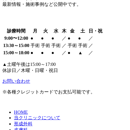
最新情報・施術事例など公開中です。
診療時間
月
火
水
木
金
土
日・祝
9:00〜12:00
●
●
●
／
●
●
／
13:30～15:00
手術
手術
手術
／
手術
手術
／
15:00～18:00
●
●
●
／
●
▲
／
▲土曜午後は15:00～17:00
休診日／木曜・日曜・祝日
お問い合わせ
※各種クレジットカードでお支払可能です。
HOME
当クリニックについて
形成外科
皮膚科