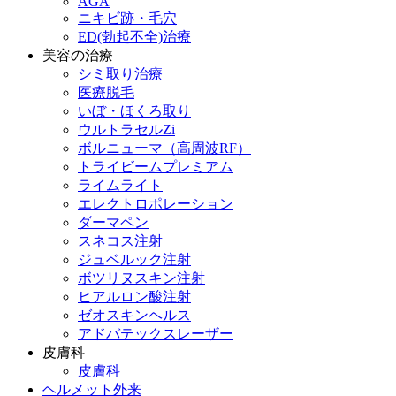
AGA
ニキビ跡・毛穴
ED(勃起不全)治療
美容の治療
シミ取り治療
医療脱毛
いぼ・ほくろ取り
ウルトラセルZi
ボルニューマ（高周波RF）
トライビームプレミアム
ライムライト
エレクトロポレーション
ダーマペン
スネコス注射
ジュベルック注射
ボツリヌスキン注射
ヒアルロン酸注射
ゼオスキンヘルス
アドバテックスレーザー
皮膚科
皮膚科
ヘルメット外来