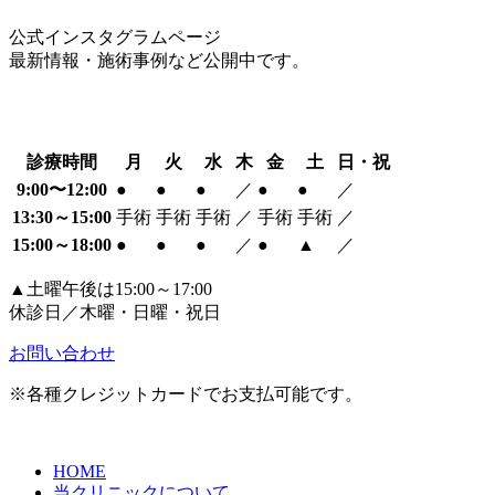
公式インスタグラムページ
最新情報・施術事例など公開中です。
診療時間
月
火
水
木
金
土
日・祝
9:00〜12:00
●
●
●
／
●
●
／
13:30～15:00
手術
手術
手術
／
手術
手術
／
15:00～18:00
●
●
●
／
●
▲
／
▲土曜午後は15:00～17:00
休診日／木曜・日曜・祝日
お問い合わせ
※各種クレジットカードでお支払可能です。
HOME
当クリニックについて