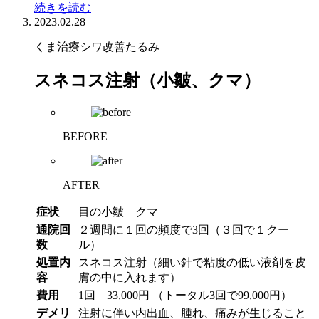
続きを読む
2023.02.28
くま治療
シワ改善
たるみ
スネコス注射（小皺、クマ）
BEFORE
AFTER
症状
目の小皺 クマ
通院回
２週間に１回の頻度で3回（３回で１クー
数
ル）
処置内
スネコス注射（細い針で粘度の低い液剤を皮
容
膚の中に入れます）
費用
1回 33,000円 （トータル3回で99,000円）
デメリ
注射に伴い内出血、腫れ、痛みが生じること