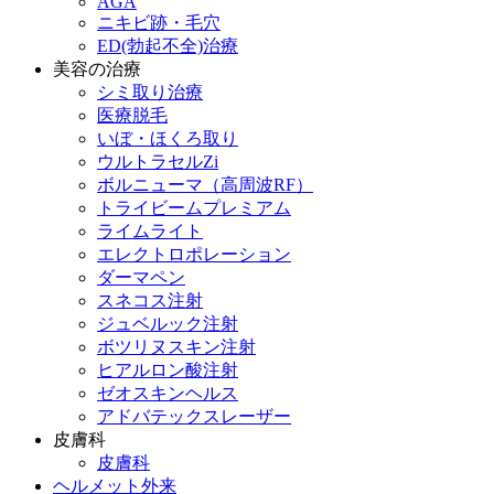
AGA
ニキビ跡・毛穴
ED(勃起不全)治療
美容の治療
シミ取り治療
医療脱毛
いぼ・ほくろ取り
ウルトラセルZi
ボルニューマ（高周波RF）
トライビームプレミアム
ライムライト
エレクトロポレーション
ダーマペン
スネコス注射
ジュベルック注射
ボツリヌスキン注射
ヒアルロン酸注射
ゼオスキンヘルス
アドバテックスレーザー
皮膚科
皮膚科
ヘルメット外来