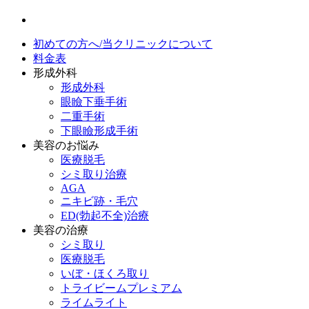
初めての方へ/当クリニックについて
料金表
形成外科
形成外科
眼瞼下垂手術
二重手術
下眼瞼形成手術
美容のお悩み
医療脱毛
シミ取り治療
AGA
ニキビ跡・毛穴
ED(勃起不全)治療
美容の治療
シミ取り
医療脱毛
いぼ・ほくろ取り
トライビームプレミアム
ライムライト