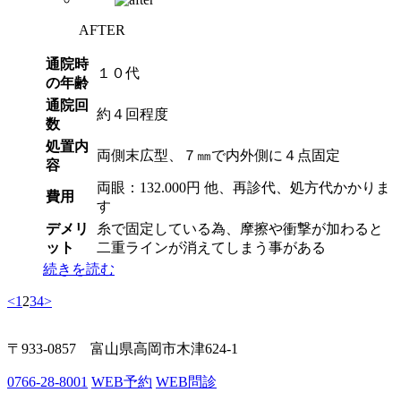
AFTER
通院時
１０代
の年齢
通院回
約４回程度
数
処置内
両側末広型、７㎜で内外側に４点固定
容
両眼：132.000円 他、再診代、処方代かかりま
費用
す
デメリ
糸で固定している為、摩擦や衝撃が加わると
ット
二重ラインが消えてしまう事がある
続きを読む
<
1
2
3
4
>
〒933-0857 富山県高岡市木津624-1
0766-28-8001
WEB予約
WEB問診