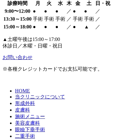
診療時間
月
火
水
木
金
土
日・祝
9:00〜12:00
●
●
●
／
●
●
／
13:30～15:00
手術
手術
手術
／
手術
手術
／
15:00～18:00
●
●
●
／
●
▲
／
▲土曜午後は15:00～17:00
休診日／木曜・日曜・祝日
お問い合わせ
※各種クレジットカードでお支払可能です。
HOME
当クリニックについて
形成外科
皮膚科
施術メニュー
美容皮膚科
眼瞼下垂手術
二重手術